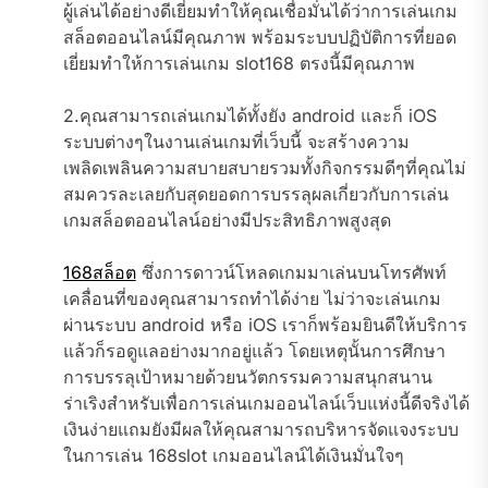
ผู้เล่นได้อย่างดีเยี่ยมทำให้คุณเชื่อมั่นได้ว่าการเล่นเกม
สล็อตออนไลน์มีคุณภาพ พร้อมระบบปฏิบัติการที่ยอด
เยี่ยมทำให้การเล่นเกม slot168 ตรงนี้มีคุณภาพ
2.คุณสามารถเล่นเกมได้ทั้งยัง android และก็ iOS
ระบบต่างๆในงานเล่นเกมที่เว็บนี้ จะสร้างความ
เพลิดเพลินความสบายสบายรวมทั้งกิจกรรมดีๆที่คุณไม่
สมควรละเลยกับสุดยอดการบรรลุผลเกี่ยวกับการเล่น
เกมสล็อตออนไลน์อย่างมีประสิทธิภาพสูงสุด
168สล็อต
ซึ่งการดาวน์โหลดเกมมาเล่นบนโทรศัพท์
เคลื่อนที่ของคุณสามารถทำได้ง่าย ไม่ว่าจะเล่นเกม
ผ่านระบบ android หรือ iOS เราก็พร้อมยินดีให้บริการ
แล้วก็รอดูแลอย่างมากอยู่แล้ว โดยเหตุนั้นการศึกษา
การบรรลุเป้าหมายด้วยนวัตกรรมความสนุกสนาน
ร่าเริงสำหรับเพื่อการเล่นเกมออนไลน์เว็บแห่งนี้ดีจริงได้
เงินง่ายแถมยังมีผลให้คุณสามารถบริหารจัดแจงระบบ
ในการเล่น 168slot เกมออนไลน์ได้เงินมั่นใจๆ