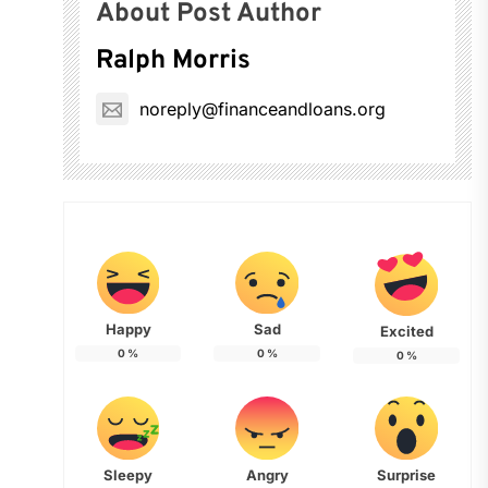
About Post Author
Ralph Morris
noreply@financeandloans.org
Happy
Sad
Excited
0
%
0
%
0
%
Sleepy
Angry
Surprise