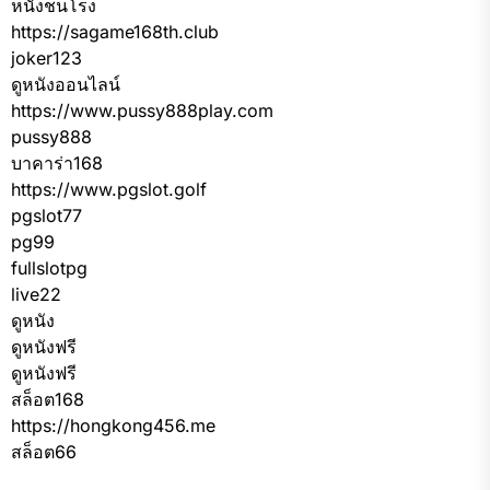
หนังชนโรง
https://sagame168th.club
joker123
ดูหนังออนไลน์
https://www.pussy888play.com
pussy888
บาคาร่า168
https://www.pgslot.golf
pgslot77
pg99
fullslotpg
live22
ดูหนัง
ดูหนังฟรี
ดูหนังฟรี
สล็อต168
https://hongkong456.me
สล็อต66