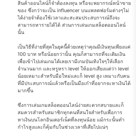
สินค้าออนไลน์ก็จำต้องลงทุน หรือจะพยากรณ์หน้าขาย
ของ ซึ่งกว่าจะเป็น influencer บนแพลตฟอร์มต่างๆไม่
ได้ง่ายจำต้องใช้เวลาและสะสมประสบการณ์ถึงจะ
สามารถหารายได้ได้ ส่วนการเล่นเกมสล็อตออนไลน์
นั้น
เป็นวิธีที่ง่ายที่สุดในยุคนี้ด้วยเหตุว่าคุณมีเงินทุนเพียงแค่
100 บาท หรือน้อยกว่านั้น คุณก็สามารถที่จะเติมเงิน
เพื่อเข้าไปเล่นเกมได้เลยเรามีเกมบันเทิงใจๆให้เลือก
จำนวนมาก และหรูหรา level ให้ออกเสียงแต่ว่า level
น้อยเหมาะสำหรับมือใหม่และก็ level สูง เหมาะกับคน
ที่มีประสบการณ์แล้วหรือเป็นมือเก๋าที่อยากจะหาเงินได้
มากขึ้น
ซึ่งการเล่นเกมสล็อตออนไลน์ง่ายสะดวกสบายและก็
สมควรสำหรับสมาชิกทุกคนที่สนใจสำหรับเพื่อการ
หาเงินบนโลกอินเตอร์เน็ตที่ลงทุนน้อย แม้กระนั้นทำ
กำไรสูงและก็คุ้มกับในช่วงเวลาที่เสียไปแน่ๆ