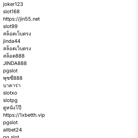
joker123
slot168
https://jin55.net
slot99
สล็อตเว็บตรง
jinda44
สล็อตเว็บตรง
สล็อต888
JINDA888
pgslot
พุซซี่888
บาคาร่า
slotxo
slotpg
ดูหนังโป๊
https://1xbetth.vip
pgslot
allbet24
pg slot