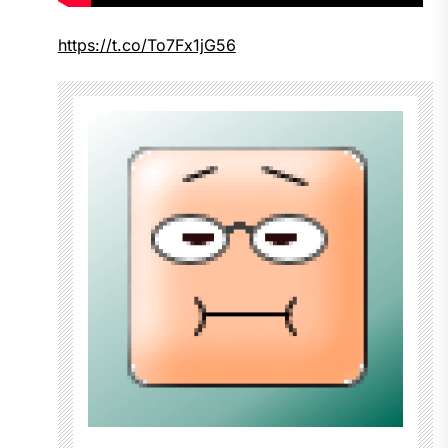
https://t.co/To7Fx1jG56